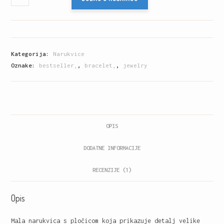
s
biserom
količina
Kategorija:
Narukvice
Oznake:
bestseller,
,
bracelet,
,
jewelry
OPIS
DODATNE INFORMACIJE
RECENZIJE (1)
Opis
Mala narukvica s pločicom koja prikazuje detalj velike