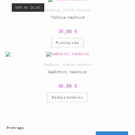
NEMA NA ZALIHI
Naušnice
,
Zlatne naušnice
Točkica naušnice
39,00
€
Pročitaj više
Naušnice
,
Srebrne naušnice
Baškotini naušnice
48,00
€
Dodaj u košaricu
Pretraga