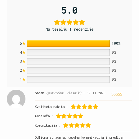
5.0
Na temelju 1 recenzije
5
100%
4
0%
3
0%
2
0%
1
0%
Sarah
(potvrđeni vlasnik)
–
17.11.2025
Ocijenjeno
5
od 5
Kvaliteta nakita :
Ambalaža :
Komunikacija :
Odlicna suradnja, ugodna komunikacija i predivan