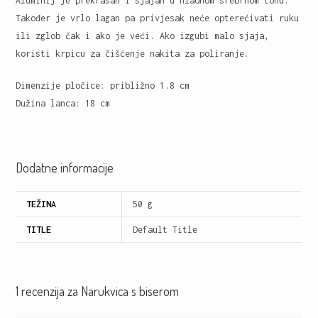
Aluminij je prekrasan i sjajan u hladnom srebrnom tonu.
Također je vrlo lagan pa privjesak neće opterećivati ruku
ili zglob čak i ako je veći. Ako izgubi malo sjaja,
koristi krpicu za čišćenje nakita za poliranje.
Dimenzije pločice: približno 1.8 cm
Dužina lanca: 18 cm
Dodatne informacije
TEŽINA
50 g
TITLE
Default Title
1 recenzija za
Narukvica s biserom