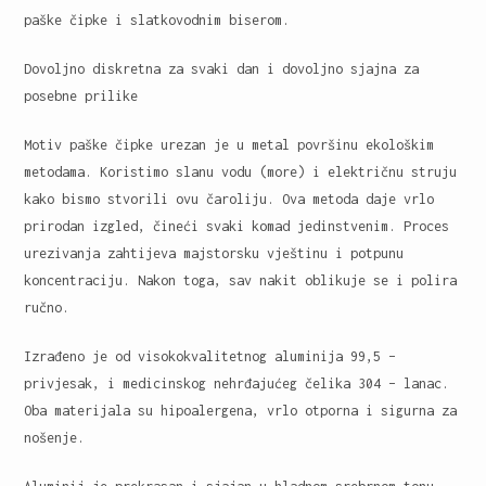
paške čipke i slatkovodnim biserom.
Dovoljno diskretna za svaki dan i dovoljno sjajna za
posebne prilike
Motiv paške čipke urezan je u metal površinu ekološkim
metodama. Koristimo slanu vodu (more) i električnu struju
kako bismo stvorili ovu čaroliju. Ova metoda daje vrlo
prirodan izgled, čineći svaki komad jedinstvenim. Proces
urezivanja zahtijeva majstorsku vještinu i potpunu
koncentraciju. Nakon toga, sav nakit oblikuje se i polira
ručno.
Izrađeno je od visokokvalitetnog aluminija 99,5 –
privjesak, i medicinskog nehrđajućeg čelika 304 – lanac.
Oba materijala su hipoalergena, vrlo otporna i sigurna za
nošenje.