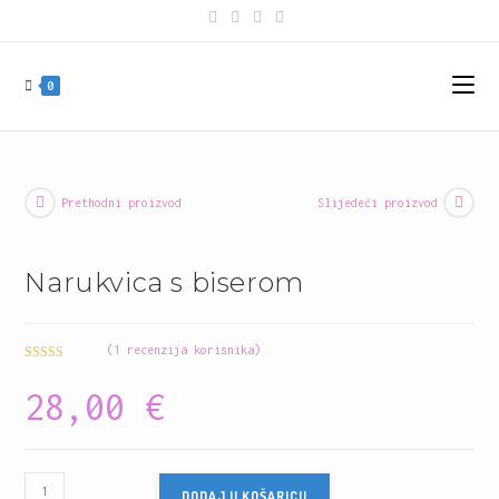
Preskoči
na
sadržaj
0
Prethodni proizvod
Slijedeći proizvod
Narukvica s biserom
(
1
recenzija korisnika)
Korisnička
1
28,00
€
ocjena:
5.00
od ukupno 5
(
korisnika)
Narukvica
DODAJ U KOŠARICU